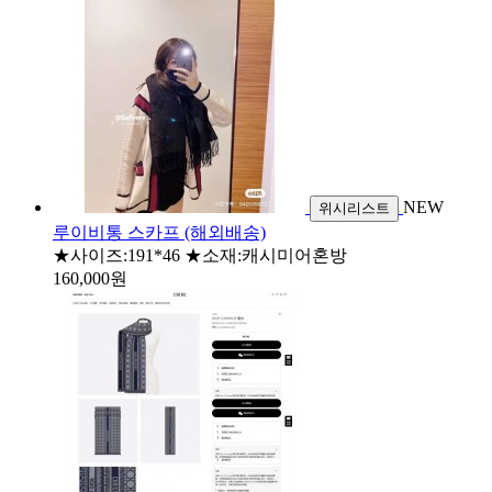
NEW
위시리스트
루이비통 스카프 (해외배송)
★사이즈:191*46 ★소재:캐시미어혼방
160,000원