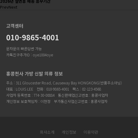
2026년 설연휴 배송 휴무기간
Prev
Next
고객센터
010-9865-4001
문자문의 빠른답변 가능
카톡친구추가ID : oye1004oye
홍콩천사 가방 신발 의류 정보
주소 : 311 Gloucester Road, Causeway Bay HONGKONG(반품주소아님)
대표 : LOUIS LEE
전화 : 010-9865-4001
팩스 : 02-123-4568
사업자 등록번호 : 774-30-00884
통신판매업신고번호 : 홍콩사업자
개인정보 보호책임자 : 이현정
부가통신사업신고번호 : 홍콩사업자
회사소개
개인정보
이용약관