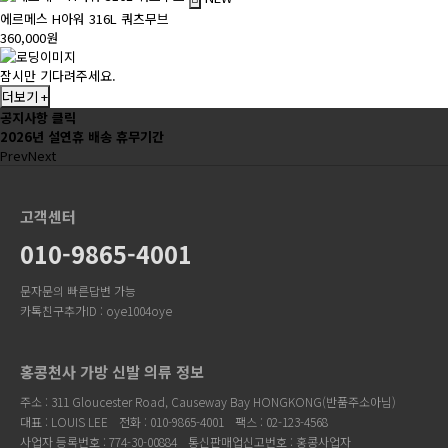
에르메스 H아워 316L 쿼츠무브
360,000원
잠시만 기다려주세요.
더보기 +
공지사항 클릭
2026년 설연휴 배송 휴무기간
Prev
Next
고객센터
010-9865-4001
문자문의 빠른답변 가능
카톡친구추가ID : oye1004oye
홍콩천사 가방 신발 의류 정보
주소 : 311 Gloucester Road, Causeway Bay HONGKONG(반품주소아님)
대표 : LOUIS LEE
전화 : 010-9865-4001
팩스 : 02-123-4568
사업자 등록번호 : 774-30-00884
통신판매업신고번호 : 홍콩사업자