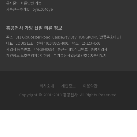
문자문의 빠른답변 가능
카톡친구추가ID : oye1004oye
홍콩천사 가방 신발 의류 정보
주소 : 311 Gloucester Road, Causeway Bay HONGKONG(반품주소아님)
대표 : LOUIS LEE
전화 : 010-9865-4001
팩스 : 02-123-4568
사업자 등록번호 : 774-30-00884
통신판매업신고번호 : 홍콩사업자
개인정보 보호책임자 : 이현정
부가통신사업신고번호 : 홍콩사업자
회사소개
개인정보
이용약관
Copyright © 2001-2013 홍콩천사. All Rights Reserved.