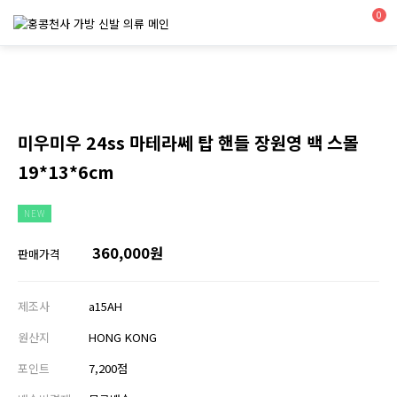
0
미우미우 24ss 마테라쎄 탑 핸들 장원영 백 스몰
19*13*6cm
NEW
360,000원
판매가격
제조사
a15AH
원산지
HONG KONG
포인트
7,200점