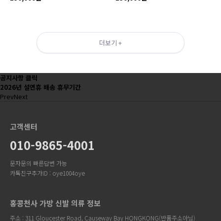
더보기 +
공지사항 클릭
2026년 설연휴 배송 휴무기간
Prev
Next
고객센터
010-9865-4001
문자문의 빠른답변 가능
카톡친구추가ID : oye1004oye
홍콩천사 가방 신발 의류 정보
주소 : 311 Gloucester Road, Causeway Bay HONGKONG(반품주소아님)